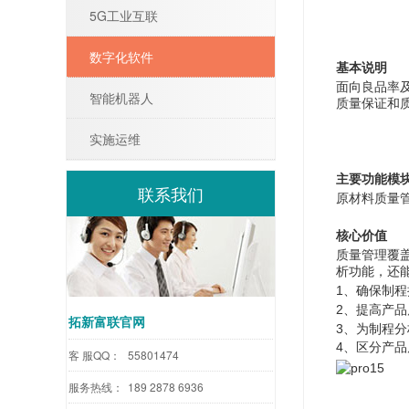
5G工业互联
数字化软件
基本说明
面向良品率
智能机器人
质量保证和
实施运维
主要功能模
联系我们
原材料质量
核心价值
质量管理覆
析功能，还
1、确保制
2、提高产
拓新富联官网
3、为制程
4、区分产
客 服QQ：
55801474
服务热线：
189 2878 6936